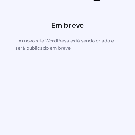
Em breve
Um novo site WordPress está sendo criado e
será publicado em breve